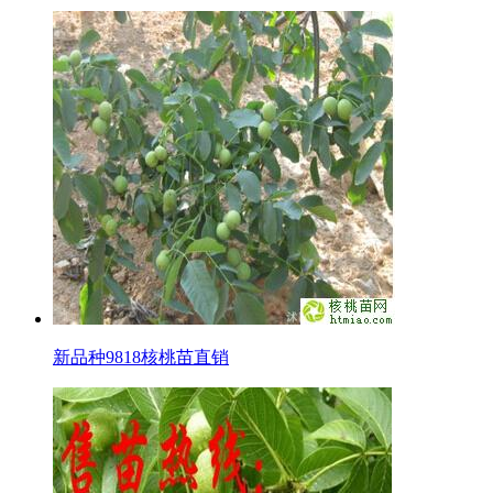
新品种9818核桃苗直销