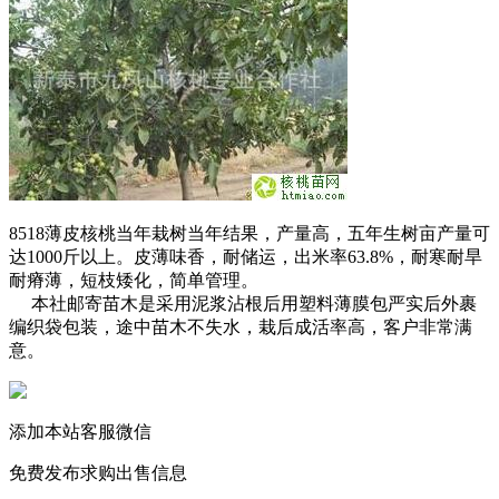
8518薄皮核桃当年栽树当年结果，产量高，五年生树亩产量可
达1000斤以上。皮薄味香，耐储运，出米率63.8%，耐寒耐旱
耐瘠薄，短枝矮化，简单管理。
本社邮寄苗木是采用泥浆沾根后用塑料薄膜包严实后外裹
编织袋包装，途中苗木不失水，栽后成活率高，客户非常满
意。
添加本站客服微信
免费发布求购出售信息