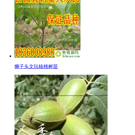
狮子头文玩核桃树苗